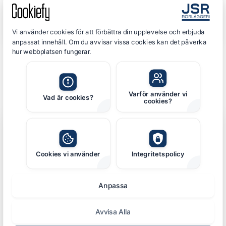
Vi bekräftar tid och förutsättningar innan
bokningen fastställs.
Vi använder cookies för att förbättra din upplevelse och erbjuda
anpassat innehåll. Om du avvisar vissa cookies kan det påverka
hur webbplatsen fungerar.
Osäker på om tjänsten passar din anläggning?
Ring oss på
0304 - 453 29
så hjälper vi dig vidare.
Varför använder vi
Vad är cookies?
cookies?
Boka värmepumpservice
Fyll i formuläret så återkommer vi snarast för att
Cookies vi använder
Integritetspolicy
boka tid. Vi behandlar dina personuppgifter
ansvarsfullt enligt vår
personuppgiftspolicy
.
Anpassa
Avvisa Alla