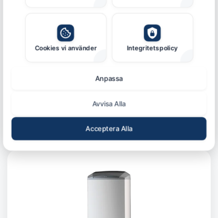
VARMVATTENBEREDARE
NIBE VVB R 55 liter
Cookies vi använder
Integritetspolicy
13 795 kr
Efter ROT-avdrag
Anpassa
Avvisa Alla
Läs mer & beställ
Acceptera Alla